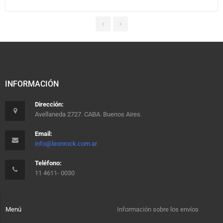
INFORMACIÓN
Dirección:
Avellaneda 2727. CABA. Buenos Aires.
Email:
info@leonrock.com.ar
Teléfono:
11 4611- 0030
Menú
Información sobre los envíos