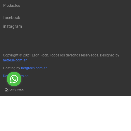
Productos
facebook
instagram
Copyright © 2021 Leon Rock. Todos los derechos reservados. Designed by
netblue.com.ar
.
Hosting by
netgreen.com.ar
.
Desktop Version