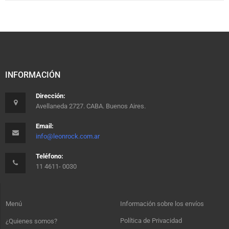
INFORMACIÓN
Dirección:
Avellaneda 2727. CABA. Buenos Aires.
Email:
info@leonrock.com.ar
Teléfono:
11 4611- 0030
Menú
Información sobre los envíos
Política de Privacidad
¿Quienes somos?