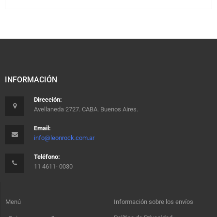
INFORMACIÓN
Dirección:
Avellaneda 2727. CABA. Buenos Aires.
Email:
info@leonrock.com.ar
Teléfono:
11 4611- 0030
Menú
Información sobre los envíos