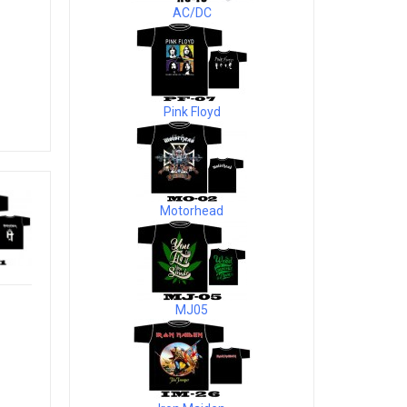
AC/DC
Pink Floyd
Motorhead
MJ05