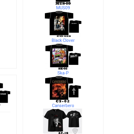
MUS09
Black Clover
Ska-P
Canserbero