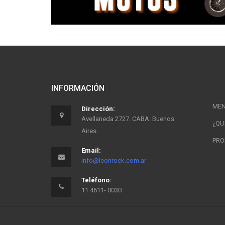
INFORMACIÓN
ME
Dirección:
Avellaneda 2727. CABA. Buenos
¿QU
Aires.
PRO
Email:
info@leonrock.com.ar
Teléfono:
11 4611- 0030