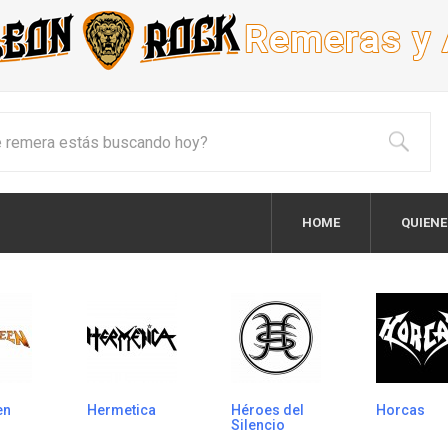
HOME
QUIEN
en
Hermetica
Héroes del
Horcas
Silencio