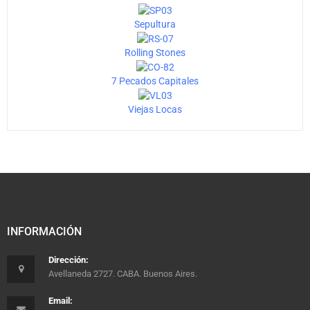
Sepultura
Rolling Stones
7 Pecados Capitales
Viejas Locas
INFORMACIÓN
Dirección:
Avellaneda 2727. CABA. Buenos Aires.
Email: