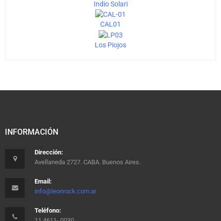
Indio Solari
CAL01
Los Piojos
INFORMACIÓN
Dirección:
Avellaneda 2727. CABA. Buenos Aires.
Email:
info@leonrock.com.ar
Teléfono:
11 4611- 0030