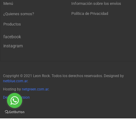
Menú
Información sobre los envíos
Política de Privacidad
¿Quienes somos?
Productos
facebook
instagram
Copyright © 2021 Leon Rock. Todos los derechos reservados. Designed by
netblue.com.ar
.
Hosting by
netgreen.com.ar
.
Desktop Version