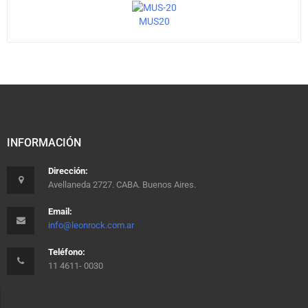
MUS20
INFORMACIÓN
Dirección:
Avellaneda 2727. CABA. Buenos Aires.
Email:
info@leonrock.com.ar
Teléfono:
11 4611- 0030