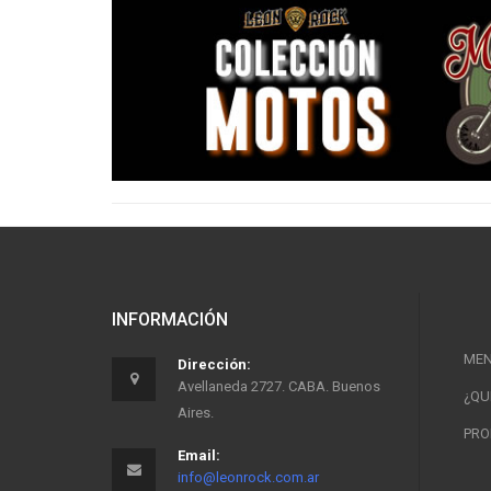
INFORMACIÓN
ME
Dirección:
Avellaneda 2727. CABA. Buenos
¿QU
Aires.
PRO
Email:
info@leonrock.com.ar