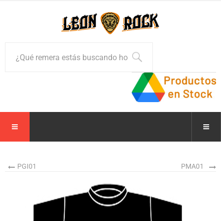
PGI01
PMA01