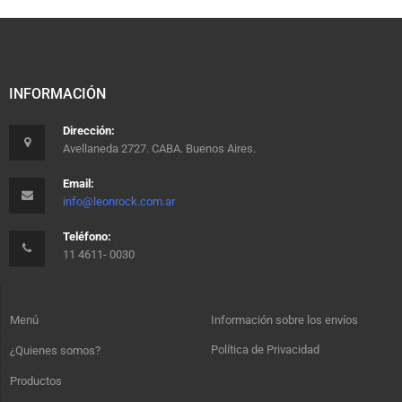
INFORMACIÓN
Dirección:
Avellaneda 2727. CABA. Buenos Aires.
Email:
info@leonrock.com.ar
Teléfono:
11 4611- 0030
Menú
Información sobre los envíos
Política de Privacidad
¿Quienes somos?
Productos