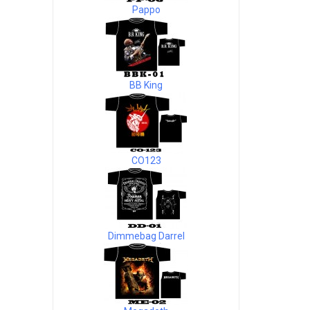
Pappo
BB King
CO123
Dimmebag Darrel