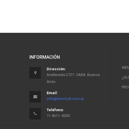
INFORMACIÓN
ME
Dirección:
Avellaneda 2727. CABA. Buenos
¿QU
Aires.
PRO
Email:
info@leonrock.com.ar
Teléfono:
11 4611- 0030